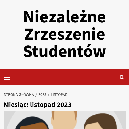
Przejdź
Niezależne
do
treści
Zrzeszenie
Studentów
Primary
Menu
STRONA GŁÓWNA
2023
LISTOPAD
Miesiąc:
listopad 2023