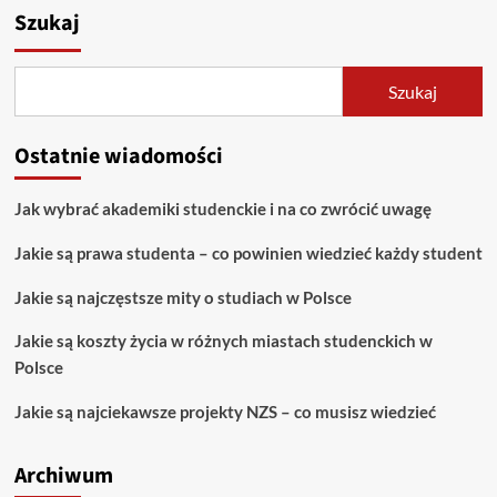
Głos
Szukaj
studentów
ma
znaczenie!
Szukaj
Jakie
korzyści
dają
Ostatnie wiadomości
stowarzyszenia
studenckie
i
Jak wybrać akademiki studenckie i na co zwrócić uwagę
jaki
mają
Jakie są prawa studenta – co powinien wiedzieć każdy student
wpływ
na
Jakie są najczęstsze mity o studiach w Polsce
życie
na
Jakie są koszty życia w różnych miastach studenckich w
uczelni?
Polsce
Jakie są najciekawsze projekty NZS – co musisz wiedzieć
Archiwum