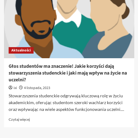
Aktualności
Głos studentów ma znaczenie! Jakie korzyści dają
stowarzyszenia studenckie i jaki mają wpływ na życie na
uczelni?
ixi
4 listopada, 2023
Stowarzyszenia studenckie odgrywają kluczową rolę w życiu
akademickim, oferując studentom szeroki wachlarz korzyści
oraz wpływając na wiele aspektów funkcjonowania uczelni....
Dowiedz
Czytaj więcej
się
więcej
o