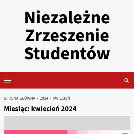
Przejdź
Niezależne
do
treści
Zrzeszenie
Studentów
Primary
Menu
STRONA GŁÓWNA
2024
KWIECIEŃ
Miesiąc:
kwiecień 2024