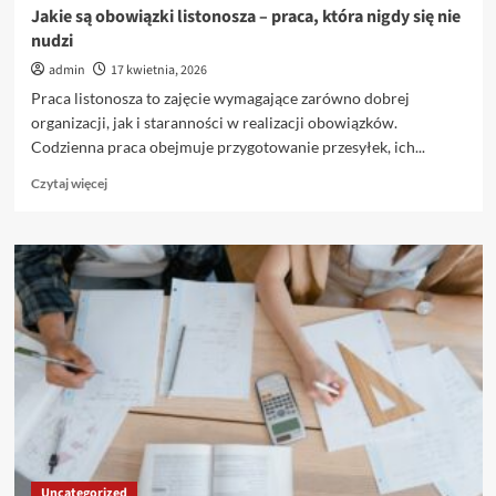
Jakie są obowiązki listonosza – praca, która nigdy się nie
nudzi
admin
17 kwietnia, 2026
Praca listonosza to zajęcie wymagające zarówno dobrej
organizacji, jak i staranności w realizacji obowiązków.
Codzienna praca obejmuje przygotowanie przesyłek, ich...
Dowiedz
Czytaj więcej
się
więcej
o
Jakie
są
obowiązki
listonosza
–
praca,
która
nigdy
się
nie
nudzi
Uncategorized