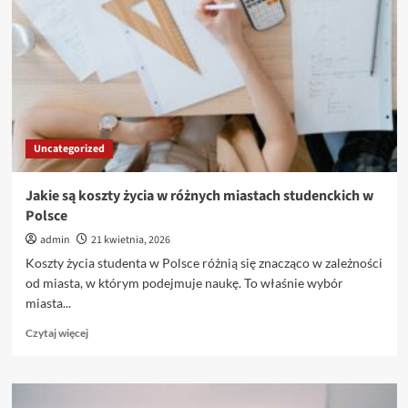
Uncategorized
Jakie są koszty życia w różnych miastach studenckich w
Polsce
admin
21 kwietnia, 2026
Koszty życia studenta w Polsce różnią się znacząco w zależności
od miasta, w którym podejmuje naukę. To właśnie wybór
miasta...
Dowiedz
Czytaj więcej
się
więcej
o
Jakie