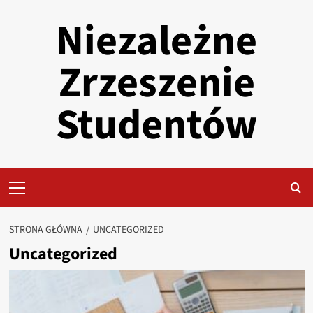
Przejdź
Niezależne
do
treści
Zrzeszenie
Studentów
Primary
Menu
STRONA GŁÓWNA
UNCATEGORIZED
Uncategorized