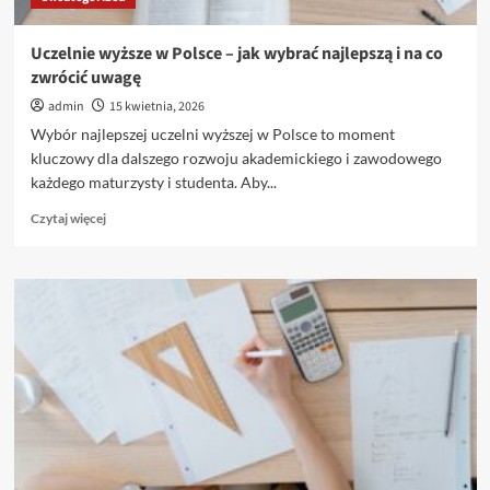
Uczelnie wyższe w Polsce – jak wybrać najlepszą i na co
zwrócić uwagę
admin
15 kwietnia, 2026
Wybór najlepszej uczelni wyższej w Polsce to moment
kluczowy dla dalszego rozwoju akademickiego i zawodowego
każdego maturzysty i studenta. Aby...
Dowiedz
Czytaj więcej
się
więcej
o
Uczelnie
wyższe
w
Polsce
–
jak
wybrać
najlepszą
i
na