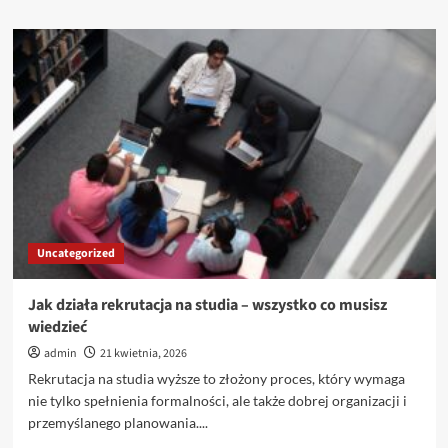
więcej
o
Jak
negocjować
warunki
pracy
po
studiach
–
porady
dla
studentów
Uncategorized
Jak działa rekrutacja na studia – wszystko co musisz
wiedzieć
admin
21 kwietnia, 2026
Rekrutacja na studia wyższe to złożony proces, który wymaga
nie tylko spełnienia formalności, ale także dobrej organizacji i
przemyślanego planowania....