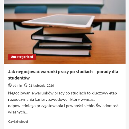
są
koszty
życia
w
różnych
miastach
studenckich
w
Polsce
Uncategorized
Jak negocjować warunki pracy po studiach – porady dla
studentów
admin
21 kwietnia, 2026
Negocjowanie warunków pracy po studiach to kluczowy etap
rozpoczynania kariery zawodowej, który wymaga
odpowiedniego przygotowania i pewności siebie. Świadomość
własnych...
Dowiedz
Czytaj więcej
się