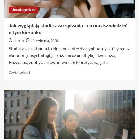
co
Uncategorized
zwrócić
uwagę
Jak wyglądają studia z zarządzania – co musisz wiedzieć
o tym kierunku
admin
13 kwietnia, 2026
Studia z zarządzania to kierunek interdyscyplinarny, który łączy
ekonomię, psychologię, prawo oraz analitykę biznesową.
Pozwalają zdobyć zarówno wiedzę teoretyczną, jak...
Dowiedz
Czytaj więcej
się
więcej
o
Jak
wyglądają
studia
z
zarządzania
–
co
musisz