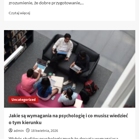
zrozumienie, że dobre przygotowanie,...
Dowiedz
Czytaj więcej
się
więcej
o
Jakie
są
najczęstsze
błędy
na
początku
studenckiej
kariery
–
poznaj
je
Uncategorized
Jakie są wymagania na psychologię i co musisz wiedzieć
o tym kierunku
admin
18 kwietnia, 2026
Wybór studiów psychologicznych to decyzja wymagająca