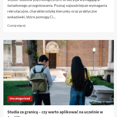
świadomego przygotowania. Poznaj najważniejsze wymagania
rekrutacyjne, charakterystykę kierunku oraz praktyczne
wskazówki, które pomogą Ci...
Dowiedz
Czytaj więcej
się
więcej
o
Jakie
są
wymagania
na
psychologię
i
co
musisz
wiedzieć
o
tym
Uncategorized
kierunku
Studia za granicą – czy warto aplikować na uczelnie w