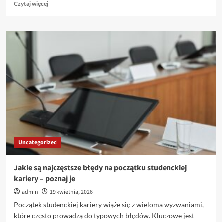
Dowiedz
Czytaj więcej
się
więcej
o
Jak
działa
rekrutacja
na
studia
–
wszystko
co
musisz
wiedzieć
Uncategorized
Jakie są najczęstsze błędy na początku studenckiej
kariery – poznaj je
admin
19 kwietnia, 2026
Początek studenckiej kariery wiąże się z wieloma wyzwaniami,
które często prowadzą do typowych błędów. Kluczowe jest