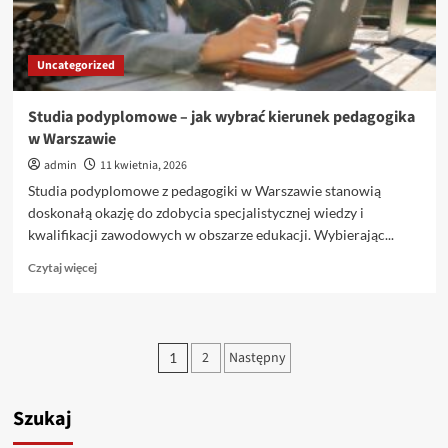
wiedzieć
o
tym
Uncategorized
kierunku
Studia podyplomowe – jak wybrać kierunek pedagogika
w Warszawie
admin
11 kwietnia, 2026
Studia podyplomowe z pedagogiki w Warszawie stanowią
doskonałą okazję do zdobycia specjalistycznej wiedzy i
kwalifikacji zawodowych w obszarze edukacji. Wybierając...
Dowiedz
Czytaj więcej
się
więcej
o
Studia
Stronicowanie
2
Następny
1
podyplomowe
wpisów
–
jak
Szukaj
wybrać
kierunek