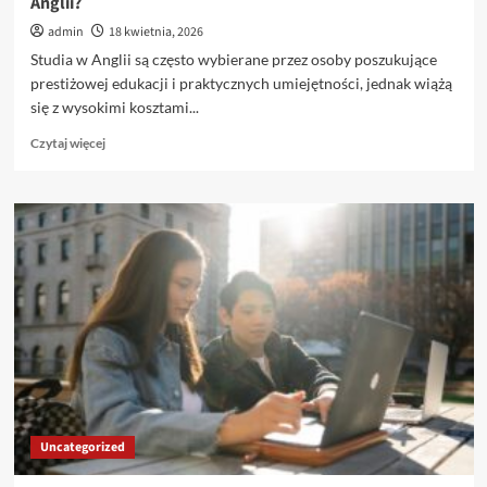
Anglii?
admin
18 kwietnia, 2026
Studia w Anglii są często wybierane przez osoby poszukujące
prestiżowej edukacji i praktycznych umiejętności, jednak wiążą
się z wysokimi kosztami...
Dowiedz
Czytaj więcej
się
więcej
o
Studia
za
granicą
–
czy
warto
aplikować
na
uczelnie
w
Anglii?
Uncategorized