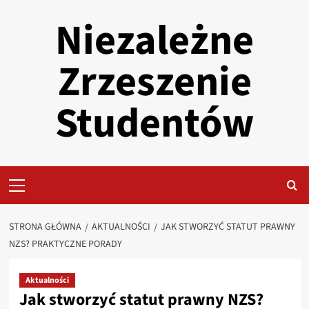
Przejdź
Niezależne
do
treści
Zrzeszenie
Studentów
Primary
Menu
STRONA GŁÓWNA
AKTUALNOŚCI
JAK STWORZYĆ STATUT PRAWNY
NZS? PRAKTYCZNE PORADY
Aktualności
Jak stworzyć statut prawny NZS?