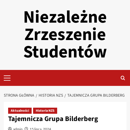
Przejdź
Niezależne
do
treści
Zrzeszenie
Studentów
Primary
Menu
STRONA GŁÓWNA
HISTORIA NZS
TAJEMNICZA GRUPA BILDERBERG
Aktualności
Historia NZS
Tajemnicza Grupa Bilderberg
admin
15 lipca, 2024