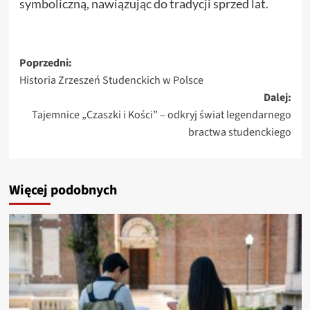
symboliczną, nawiązując do tradycji sprzed lat.
Zobacz
Poprzedni:
Historia Zrzeszeń Studenckich w Polsce
wpisy
Dalej:
Tajemnice „Czaszki i Kości” – odkryj świat legendarnego
bractwa studenckiego
Więcej podobnych