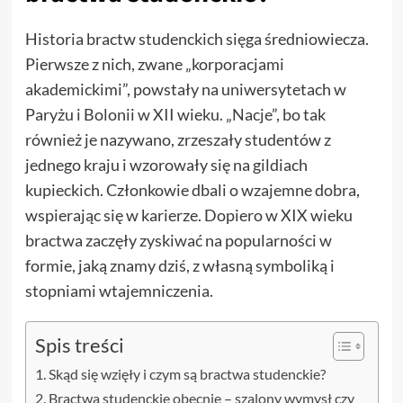
Historia bractw studenckich sięga średniowiecza.
Pierwsze z nich, zwane „korporacjami
akademickimi”, powstały na uniwersytetach w
Paryżu i Bolonii w XII wieku. „Nacje”, bo tak
również je nazywano, zrzeszały studentów z
jednego kraju i wzorowały się na gildiach
kupieckich. Członkowie dbali o wzajemne dobra,
wspierając się w karierze. Dopiero w XIX wieku
bractwa zaczęły zyskiwać na popularności w
formie, jaką znamy dziś, z własną symboliką i
stopniami wtajemniczenia.
Spis treści
Skąd się wzięły i czym są bractwa studenckie?
Bractwa studenckie obecnie – szalony wymysł czy