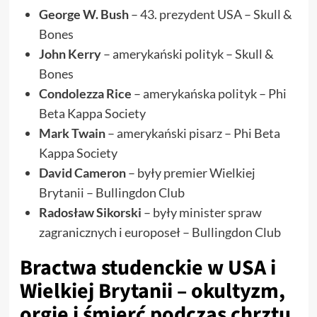
George W. Bush
– 43. prezydent USA – Skull &
Bones
John Kerry
– amerykański polityk – Skull &
Bones
Condolezza Rice
– amerykańska polityk – Phi
Beta Kappa Society
Mark Twain
– amerykański pisarz – Phi Beta
Kappa Society
David Cameron
– były premier Wielkiej
Brytanii – Bullingdon Club
Radosław Sikorski
– były minister spraw
zagranicznych i europoseł – Bullingdon Club
Bractwa studenckie w USA i
Wielkiej Brytanii – okultyzm,
orgie i śmierć podczas chrztu