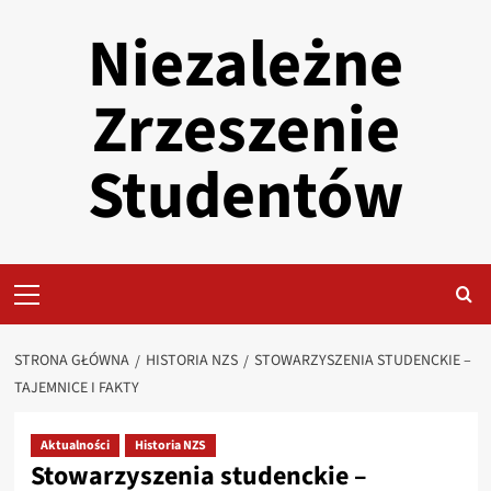
Przejdź
Niezależne
do
treści
Zrzeszenie
Studentów
Primary
Menu
STRONA GŁÓWNA
HISTORIA NZS
STOWARZYSZENIA STUDENCKIE –
TAJEMNICE I FAKTY
Aktualności
Historia NZS
Stowarzyszenia studenckie –