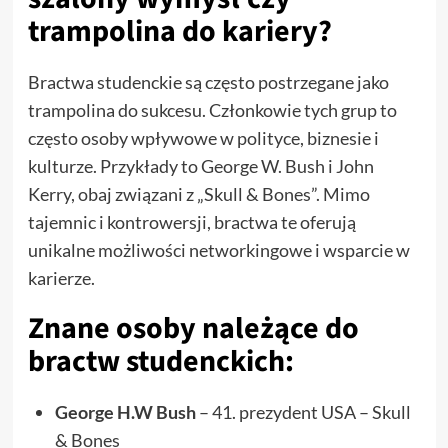
trampolina do kariery?
Bractwa studenckie są często postrzegane jako
trampolina do sukcesu. Członkowie tych grup to
często osoby wpływowe w polityce, biznesie i
kulturze. Przykłady to George W. Bush i John
Kerry, obaj związani z „Skull & Bones”. Mimo
tajemnic i kontrowersji, bractwa te oferują
unikalne możliwości networkingowe i wsparcie w
karierze.
Znane osoby należące do
bractw studenckich:
George H.W Bush
– 41. prezydent USA – Skull
& Bones